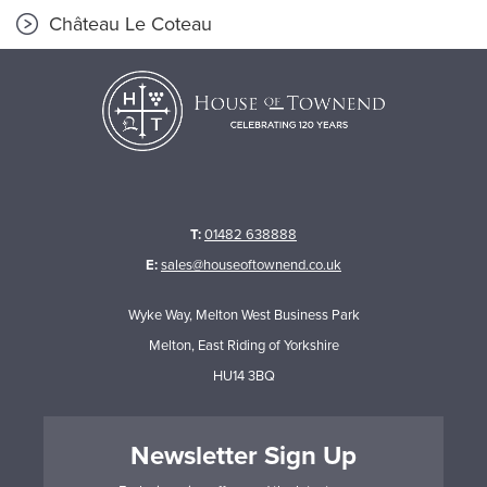
Château Le Coteau
T:
01482 638888
E:
sales@houseoftownend.co.uk
Wyke Way, Melton West Business Park
Melton, East Riding of Yorkshire
HU14 3BQ
Newsletter Sign Up