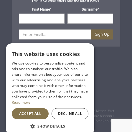
Exclusive wine offers and the latest news.
First Name*
Surname*
Sign Up
This website uses cookies
Privacy & Cookie Policy
Gift Cards
We use cookies to personalize content and
Terms & Conditions
ads and to analyse our traffic. We also
Delivery & Returns
share information about your use of our site
Trade
with our advertising and analytics partners
Contact Us
who may combine it with other information
Site Map
you have provided to them or that they have
Lakeland Vintners
collected from your use of their services.
Read more
Registered Address: House of Townend Wyke Way, Melton, East
ACCEPT ALL
DECLINE ALL
Yorkshire, HU14 3BQ (for sat navs use HU14 3HH) 01482 638888 |
Registered No: England 723084 VAT Registration: GB168256930
SHOW DETAILS
An
Inspired Agency
Website