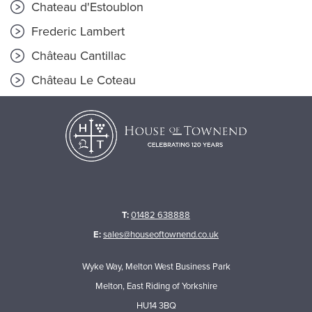
Chateau d'Estoublon
Frederic Lambert
Château Cantillac
Château Le Coteau
T:
01482 638888
E:
sales@houseoftownend.co.uk
Wyke Way, Melton West Business Park
Melton, East Riding of Yorkshire
HU14 3BQ