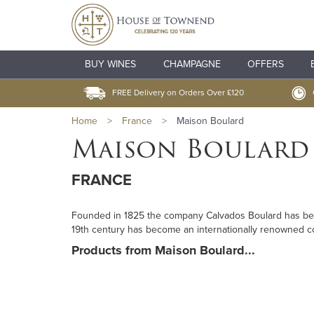
BUY WINES
CHAMPAGNE
OFFERS
FREE Delivery on Orders Over £120
Home
>
France
>
Maison Boulard
Maison Boulard
FRANCE
Founded in 1825 the company Calvados Boulard has been
19th century has become an internationally renowned c
Products from Maison Boulard...