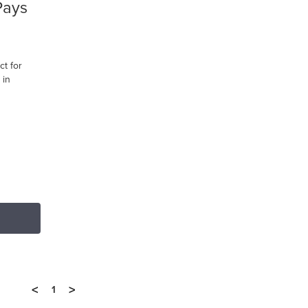
Pays
ct for
 in
<
>
1