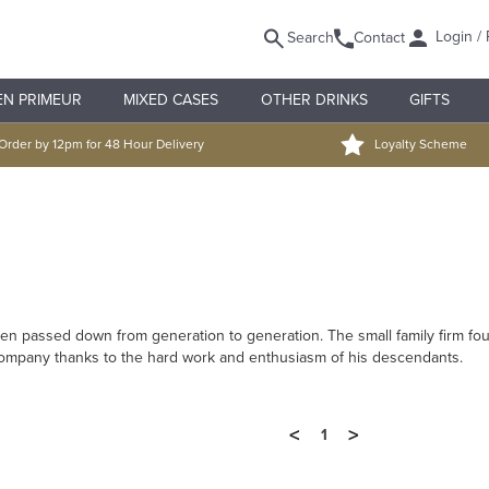
Login / 
Search
Contact
EN PRIMEUR
MIXED CASES
OTHER DRINKS
GIFTS
Order by 12pm for 48 Hour Delivery
Loyalty Scheme
 passed down from generation to generation. The small family firm fou
ompany thanks to the hard work and enthusiasm of his descendants.
<
>
1