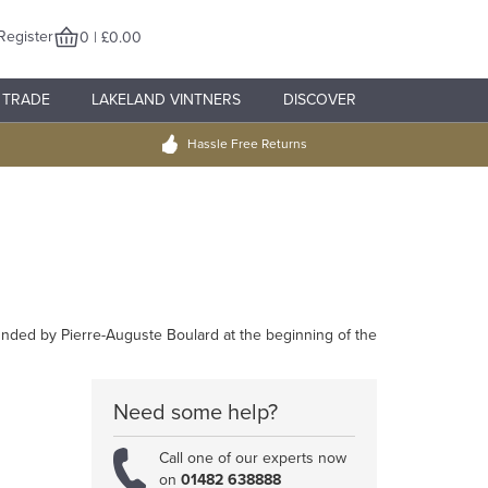
Register
0 | £0.00
TRADE
LAKELAND VINTNERS
DISCOVER
Hassle Free Returns
nded by Pierre-Auguste Boulard at the beginning of the
Need some help?
Call one of our experts now
on
01482 638888