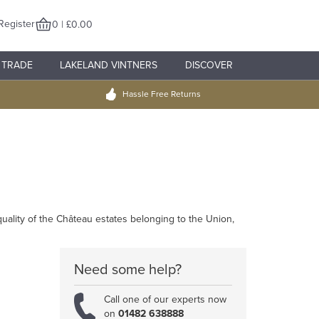
Register
0 | £0.00
TRADE
LAKELAND VINTNERS
DISCOVER
Hassle Free Returns
uality of the Château estates belonging to the Union,
Need some help?
Call one of our experts now
on
01482 638888