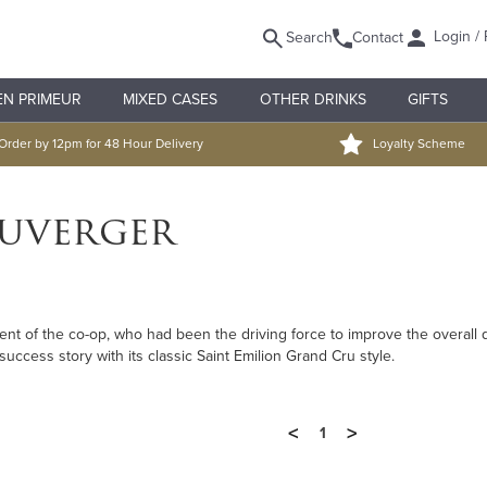
Login / 
Search
Contact
EN PRIMEUR
MIXED CASES
OTHER DRINKS
GIFTS
Order by 12pm for 48 Hour Delivery
Loyalty Scheme
uverger
t of the co-op, who had been the driving force to improve the overall q
ccess story with its classic Saint Emilion Grand Cru style.
<
>
1