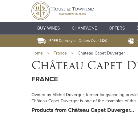
BUY WINES
CHAMPAGNE
OFFERS
FREE Delivery on Orders Over £120
Home
>
France
>
Château Capet Duverger
Château Capet D
FRANCE
Owned by Michel Duverger, former longstanding presiden
Château Capet Duverger is one of the examples of this su
Products from Château Capet Duverger...