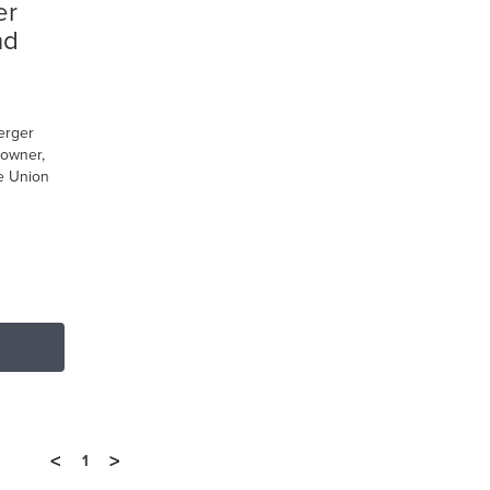
er
nd
erger
 owner,
he Union
<
>
1