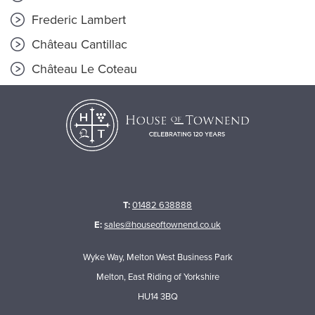
Frederic Lambert
Château Cantillac
Château Le Coteau
T:
01482 638888
E:
sales@houseoftownend.co.uk
Wyke Way, Melton West Business Park
Melton, East Riding of Yorkshire
HU14 3BQ