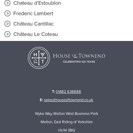
Chateau d'Estoublon
Frederic Lambert
Château Cantillac
Château Le Coteau
T:
01482 638888
E:
sales@houseoftownend.co.uk
Wyke Way, Melton West Business Park
Melton, East Riding of Yorkshire
HU14 3BQ