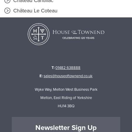
Château Cantillac
Château Le Coteau
T:
01482 638888
E:
sales@houseoftownend.co.uk
Wyke Way, Melton West Business Park
Melton, East Riding of Yorkshire
HU14 3BQ
Newsletter Sign Up