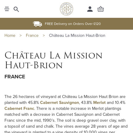
FREE Delivery on Orders Over £120
Home
>
France
>
Château La Mission Haut-Brion
Château La Mission
Haut-Brion
FRANCE
The 26 hectares of vineyard at Château La Mission Haut Brion are
planted with 45.8%
Cabernet Sauvignon
, 43.8%
Merlot
and 10.4%
Cabernet Franc
. There is a notable increase in Merlot plantings
matched with a decrease in Cabernet Sauvignon and Cabernet
Franc since the mid, 1990’s. The soil is deep gravel over clay, with
a topsoil of sand and chalk. The vines average 28 years of age and
the vineyard is planted to a vine density of 10,000 vines per