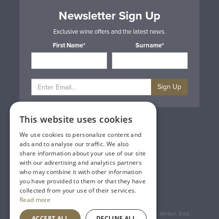
Newsletter Sign Up
Exclusive wine offers and the latest news.
First Name*
Surname*
Sign Up
This website uses cookies
Privacy & Cookie Policy
Gift Cards
We use cookies to personalize content and
Terms & Conditions
ads and to analyse our traffic. We also
Delivery & Returns
share information about your use of our site
Trade
with our advertising and analytics partners
Contact Us
who may combine it with other information
Site Map
you have provided to them or that they have
Lakeland Vintners
collected from your use of their services.
Read more
Registered Address: House of Townend Wyke Way, Melton, East
ACCEPT ALL
DECLINE ALL