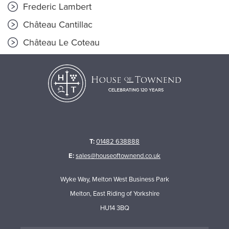
Frederic Lambert
Château Cantillac
Château Le Coteau
T:
01482 638888
E:
sales@houseoftownend.co.uk
Wyke Way, Melton West Business Park
Melton, East Riding of Yorkshire
HU14 3BQ