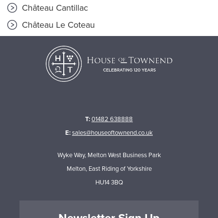
Château Cantillac
Château Le Coteau
T:
01482 638888
E:
sales@houseoftownend.co.uk
Wyke Way, Melton West Business Park
Melton, East Riding of Yorkshire
HU14 3BQ