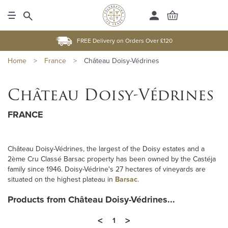
FREE Delivery on Orders Over £120
Home
>
France
>
Château Doisy-Védrines
Château Doisy-Védrines
FRANCE
Château Doisy-Védrines, the largest of the Doisy estates and a
2ème Cru Classé Barsac property has been owned by the Castéja
family since 1946. Doisy-Védrine's 27 hectares of vineyards are
situated on the highest plateau in
Barsac
.
Products from Château Doisy-Védrines...
<
>
1