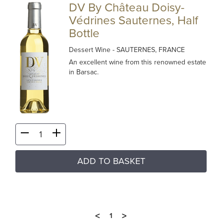
DV By Château Doisy-
Védrines Sauternes, Half
Bottle
Dessert Wine
- SAUTERNES, FRANCE
An excellent wine from this renowned estate
in Barsac.
ADD TO BASKET
<
>
1