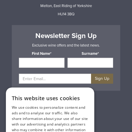
Melton, East Riding of Yorkshire
HU14 3BQ
Newsletter Sign Up
Exclusive wine offers and the latest news.
First Name*
Surname*
Sign Up
This website uses cookies
Privacy & Cookie Policy
Gift Cards
We use cookies to personalize content and
Terms & Conditions
ads and to analyse our traffic. We also
Delivery & Returns
share information about your use of our site
Trade
with our advertising and analytics partners
Contact Us
who may combine it with other information