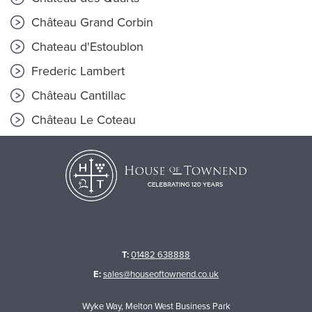
Château Grand Corbin
Chateau d'Estoublon
Frederic Lambert
Château Cantillac
Château Le Coteau
T:
01482 638888
E:
sales@houseoftownend.co.uk
Wyke Way, Melton West Business Park