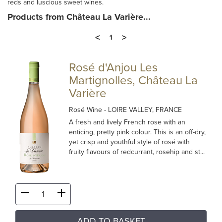
reds and luscious sweet wines.
Products from Château La Varière...
<
>
1
Rosé d'Anjou Les
Martignolles, Château La
Varière
Rosé Wine
- LOIRE VALLEY, FRANCE
A fresh and lively French rose with an
enticing, pretty pink colour. This is an off-dry,
yet crisp and youthful style of rosé with
fruity flavours of redcurrant, rosehip and st...
ADD TO BASKET