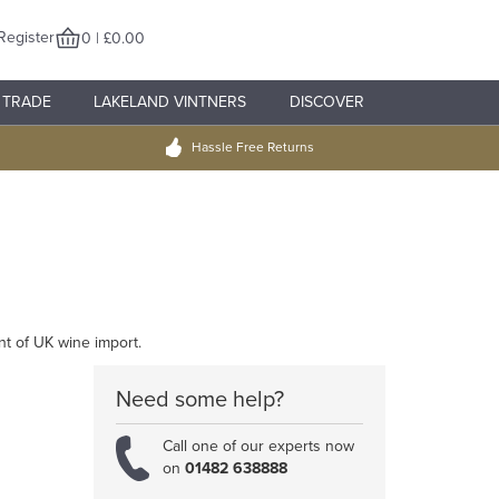
Register
0 | £0.00
TRADE
LAKELAND VINTNERS
DISCOVER
Hassle Free Returns
nt of UK wine import.
Need some help?
Call one of our experts now
on
01482 638888