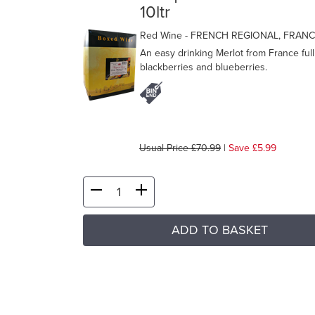
10ltr
Red Wine
- FRENCH REGIONAL, FRAN
An easy drinking Merlot from France full
blackberries and blueberries.
Usual Price £70.99
|
Save £5.99
ADD TO BASKET