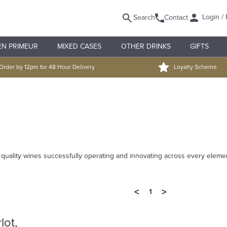
Login / 
Search
Contact
EN PRIMEUR
MIXED CASES
OTHER DRINKS
GIFTS
Order by 12pm for 48 Hour Delivery
Loyalty Scheme
e
 quality wines successfully operating and innovating across every eleme
<
>
1
lot,