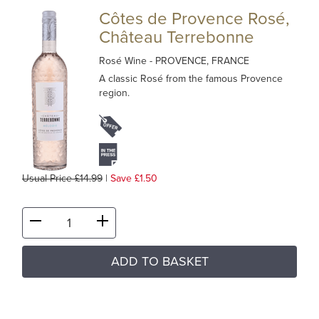
Côtes de Provence Rosé,
Château Terrebonne
Rosé Wine
- PROVENCE, FRANCE
A classic Rosé from the famous Provence
region.
Usual Price £14.99
|
Save £1.50
ADD TO BASKET