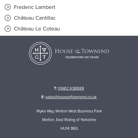
Frederic Lambert
Château Cantillac
Château Le Coteau
T:
01482 638888
E:
sales@houseoftownend.co.uk
Wyke Way, Melton West Business Park
Melton, East Riding of Yorkshire
HU14 3BQ