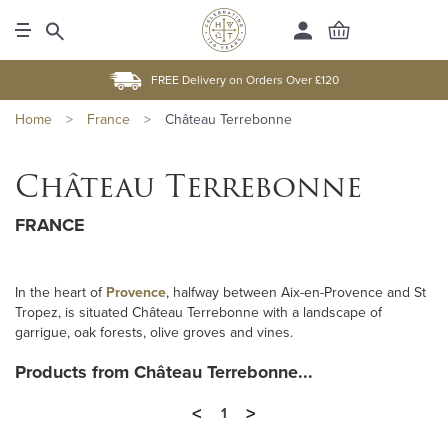
FREE Delivery on Orders Over £120
Home
>
France
>
Château Terrebonne
Château Terrebonne
FRANCE
In the heart of
Provence
, halfway between Aix-en-Provence and St
Tropez, is situated Château Terrebonne with a landscape of
garrigue, oak forests, olive groves and vines.
Products from Château Terrebonne...
<
>
1