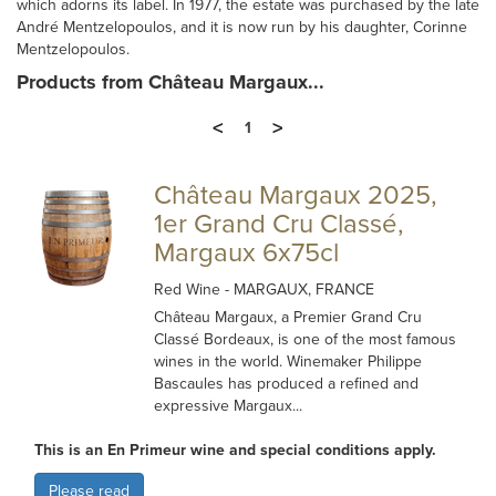
which adorns its label. In 1977, the estate was purchased by the late
André Mentzelopoulos, and it is now run by his daughter, Corinne
Mentzelopoulos.
Products from Château Margaux...
<
>
1
Château Margaux 2025,
1er Grand Cru Classé,
Margaux 6x75cl
Red Wine
- MARGAUX, FRANCE
Château Margaux, a Premier Grand Cru
Classé Bordeaux, is one of the most famous
wines in the world. Winemaker Philippe
Bascaules has produced a refined and
expressive Margaux...
This is an En Primeur wine and special conditions apply.
Please read