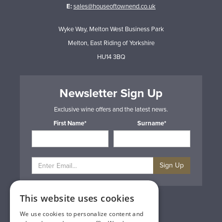
E:
sales@houseoftownend.co.uk
Wyke Way, Melton West Business Park
Melton, East Riding of Yorkshire
HU14 3BQ
Newsletter Sign Up
Exclusive wine offers and the latest news.
First Name*
Surname*
Sign Up
This website uses cookies
Privacy & Cookie Policy
Gift Cards
We use cookies to personalize content and
Terms & Conditions