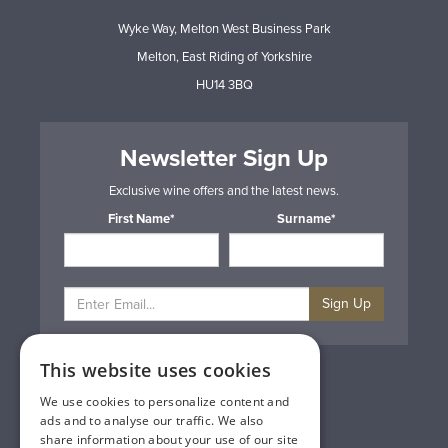
Wyke Way, Melton West Business Park
Melton, East Riding of Yorkshire
HU14 3BQ
Newsletter Sign Up
Exclusive wine offers and the latest news.
First Name*
Surname*
Sign Up
This website uses cookies
Privacy & Cookie Policy
Gift Cards
We use cookies to personalize content and
Terms & Conditions
ads and to analyse our traffic. We also
Delivery & Returns
share information about your use of our site