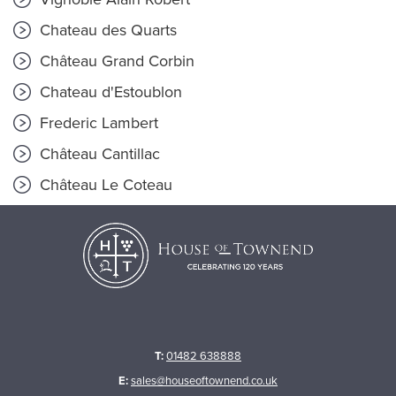
Chateau des Quarts
Château Grand Corbin
Chateau d'Estoublon
Frederic Lambert
Château Cantillac
Château Le Coteau
T:
01482 638888
E:
sales@houseoftownend.co.uk