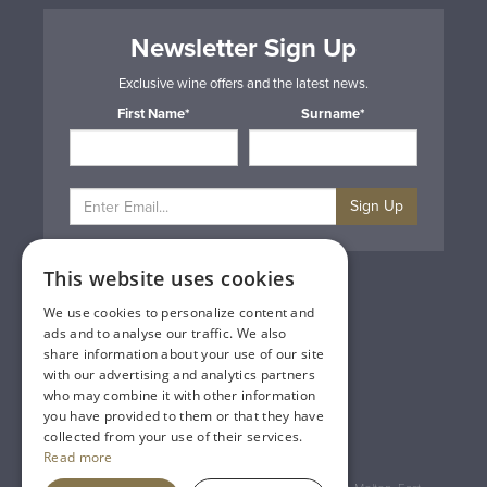
Newsletter Sign Up
Exclusive wine offers and the latest news.
First Name*
Surname*
Sign Up
This website uses cookies
Privacy & Cookie Policy
Gift Cards
We use cookies to personalize content and
Terms & Conditions
ads and to analyse our traffic. We also
Delivery & Returns
share information about your use of our site
Trade
with our advertising and analytics partners
Contact Us
who may combine it with other information
Site Map
you have provided to them or that they have
Lakeland Vintners
collected from your use of their services.
Read more