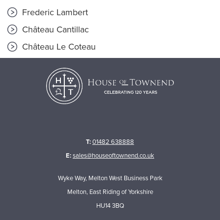
Frederic Lambert
Château Cantillac
Château Le Coteau
T:
01482 638888
E:
sales@houseoftownend.co.uk
Wyke Way, Melton West Business Park
Melton, East Riding of Yorkshire
HU14 3BQ