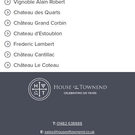
Vignoble Alain Robert
Chateau des Quarts
Château Grand Corbin
Chateau d'Estoublon
Frederic Lambert
Château Cantillac
Château Le Coteau
T:
01482 638888
E:
sales@houseoftownend.co.uk