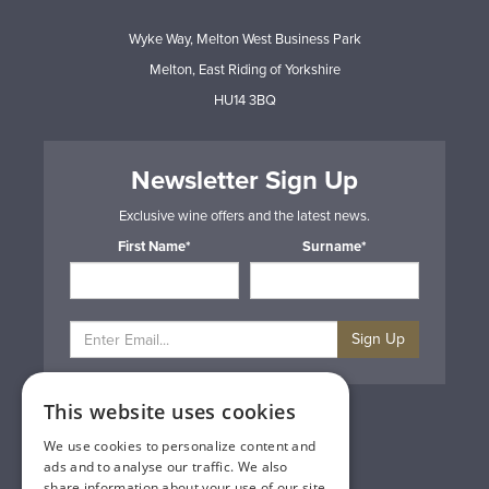
Wyke Way, Melton West Business Park
Melton, East Riding of Yorkshire
HU14 3BQ
Newsletter Sign Up
Exclusive wine offers and the latest news.
First Name*
Surname*
Sign Up
This website uses cookies
Privacy & Cookie Policy
Gift Cards
We use cookies to personalize content and
Terms & Conditions
ads and to analyse our traffic. We also
Delivery & Returns
share information about your use of our site