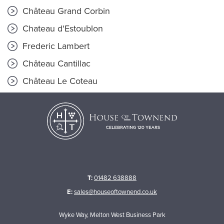
Château Grand Corbin
Chateau d'Estoublon
Frederic Lambert
Château Cantillac
Château Le Coteau
T:
01482 638888
E:
sales@houseoftownend.co.uk
Wyke Way, Melton West Business Park