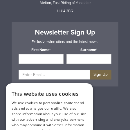
Melton, East Riding of Yorkshire
HU14 3BQ
Newsletter Sign Up
Exclusive wine offers and the latest news.
First Name*
Surname*
Sign Up
This website uses cookies
Privacy & Cookie Policy
Gift Cards
We use cookies to personalize content and
Terms & Conditions
ads and to analyse our traffic. We also
Delivery & Returns
share information about your use of our site
Trade
with our advertising and analytics partners
Contact Us
who may combine it with other information
Site Map