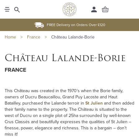
FREE Delivery on Orders Over £120
Home
>
France
>
Château Lalande-Borie
Château Lalande-Borie
FRANCE
This Château was created in the 1970’s when the Borie family,
owners of Ducru Beaucaillou, Grand Puy Lacoste and Haut
Batailley, purchased the Lalande terroir in
St Julien
and then added
their family name to the property. The Château is situated to the
west of Ducru on a single plot of 25ha surrounded by well-known
Crus Classés and beautifully expresses the qualities of St Julien –
finesse, power, elegance and richness. This is a bargain – don’t
miss it!