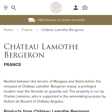
FREE Delivery on Orders Over £120
Home
>
France
>
Château Lamothe Bergeron
Château Lamothe
Bergeron
FRANCE
Nestled between the terroirs of
Margaux
and
Saint-Julien
, the
vineyard of Chateau Lamothe -Bergeron enjoys a privileged
location near the Gironde on gravelly soil. The property is run by
Charles Lemoine, who is supported in the winemaking process by
Hubert de Bouard of Château Angelus.
Products from Château Lamothe Bergeron...