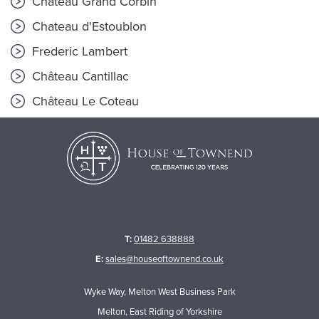
Château Grand Corbin
Chateau d'Estoublon
Frederic Lambert
Château Cantillac
Château Le Coteau
T:
01482 638888
E:
sales@houseoftownend.co.uk
Wyke Way, Melton West Business Park
Melton, East Riding of Yorkshire