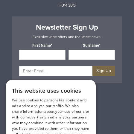
HU14 3BQ
Newsletter Sign Up
Exclusive wine offers and the latest news.
First Name*
Surname*
Sign Up
This website uses cookies
Privacy & Cookie Policy
Gift Cards
We use cookies to personalize content and
Terms & Conditions
ads and to analyse our traffic. We also
Delivery & Returns
share information about your use of our site
Trade
with our advertising and analytics partners
Contact Us
who may combine it with other information
Site Map
you have provided to them or that they have
Lakeland Vintners